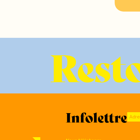
Resto
Infolettre
Adre