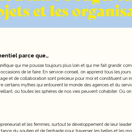
ojets et les organis
onentiel parce que…
nifique qui me pousse toujours plus loin et qui me fait grandir co
s occasions de le faire. En service-conseil, on apprend tous les jours
ge et de collaboration sont précieux pour moi et constituent un in
re certains mythes qui entourent le monde des agences et du service-
nveillant, où toutes les sphères de nos vies peuvent cohabiter. Où on 
trepreneuriat et les femmes, surtout le développement de leur lead
ance du soutien et de l’entraide pour traverser les belles et les moi