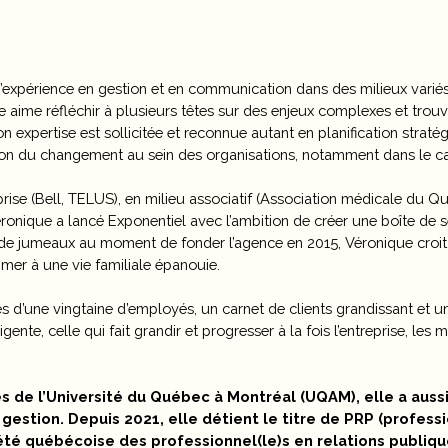
xpérience en gestion et en communication dans des milieux variés. B
le aime réfléchir à plusieurs têtes sur des enjeux complexes et trou
Son expertise est sollicitée et reconnue autant en planification stra
n du changement au sein des organisations, notamment dans le cad
ise (Bell, TELUS), en milieu associatif (Association médicale du Q
onique a lancé Exponentiel avec l’ambition de créer une boîte de 
 de jumeaux au moment de fonder l’agence en 2015, Véronique croit
imer à une vie familiale épanouie.
s d’une vingtaine d’employés, un carnet de clients grandissant et un
gente, celle qui fait grandir et progresser à la fois l’entreprise, le
 de l’Université du Québec à Montréal (UQAM), elle a aussi s
gestion. Depuis 2021, elle détient le titre de PRP (profess
iété québécoise des professionnel(le)s en relations publiqu