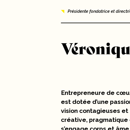
Nouvelles
Présidente fondatrice et directr
10 ans
Carrières
Véroniqu
Contact
Entrepreneure de cœur 
est dotée d’une passio
vision contagieuses et 
créative, pragmatique 
s’engage corps et âme 