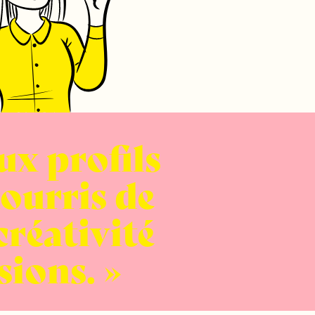
ux profils
nourris de
créativité
sions.