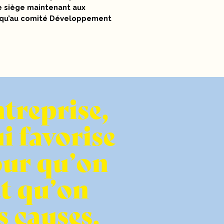
e siège maintenant aux
si qu’au comité Développement
treprise,
i favorise
pour qu’on
et qu’on
s causes,