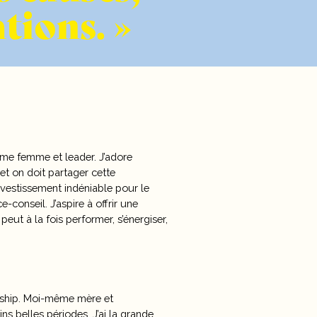
ations.
mme femme et leader. J’adore
 et on doit partager cette
vestissement indéniable pour le
conseil. J’aspire à offrir une
peut à la fois performer, s’énergiser,
ership. Moi-même mère et
ns belles périodes. J’ai la grande