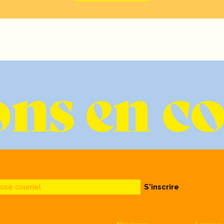
ns en c
sse courriel
S'inscrire