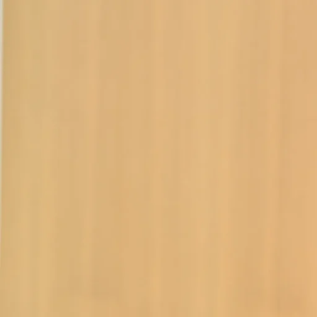
À propos
Notre équi
Nos service
Nos clients
Nos projets