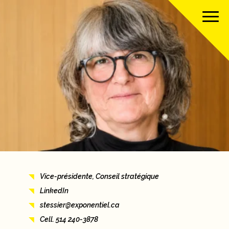
À propos
Notre équipe
Nos services
Nos clients
Vice-présidente, Conseil stratégique
Nos projets
LinkedIn
stessier@exponentiel.ca
Nouvelles
Cell. 514 240-3878