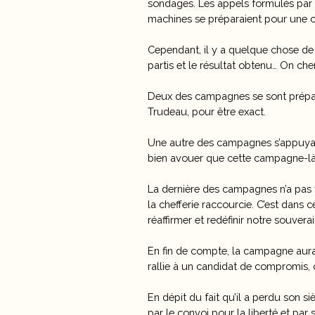
sondages. Les appels formulés par 
machines se préparaient pour une 
Cependant, il y a quelque chose de 
partis et le résultat obtenu… On ch
Deux des campagnes se sont préparé
Trudeau, pour être exact.
Une autre des campagnes s’appuyait 
bien avouer que cette campagne-là
La dernière des campagnes n’a pas v
la chefferie raccourcie. C’est dans 
réaffirmer et redéfinir notre souver
En fin de compte, la campagne aura 
rallie à un candidat de compromis, 
En dépit du fait qu’il a perdu son s
par le convoi pour la liberté et par 