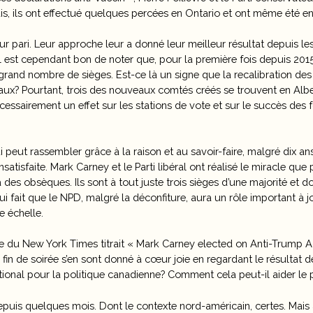
is, ils ont effectué quelques percées en Ontario et ont même été en
ur pari. Leur approche leur a donné leur meilleur résultat depuis l
Il est cependant bon de noter que, pour la première fois depuis 2015
grand nombre de sièges. Est-ce là un signe que la recalibration des 
éraux? Pourtant, trois des nouveaux comtés créés se trouvent en Alb
cessairement un effet sur les stations de vote et sur le succès des f
 peut rassembler grâce à la raison et au savoir-faire, malgré dix an
nsatisfaite. Mark Carney et le Parti libéral ont réalisé le miracle qu
 des obsèques. Ils sont à tout juste trois sièges d’une majorité et d
 fait que le NPD, malgré la déconfiture, aura un rôle important à j
e échelle.
cle du New York Times titrait « Mark Carney elected on Anti-Trump 
fin de soirée s’en sont donné à cœur joie en regardant le résultat d
onal pour la politique canadienne? Comment cela peut-il aider le p
is quelques mois. Dont le contexte nord-américain, certes. Mais au