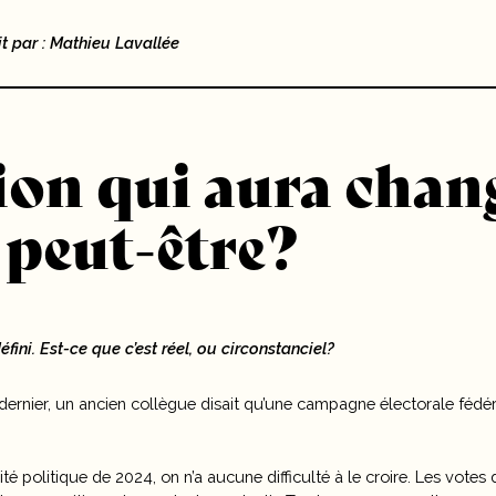
it par : Mathieu Lavallée
ion qui aura chang
peut-être?
défini. Est-ce que c’est réel, ou circonstanciel?
 dernier, un ancien collègue disait qu’une campagne électorale fédér
ualité politique de 2024, on n’a aucune difficulté à le croire. Les vo