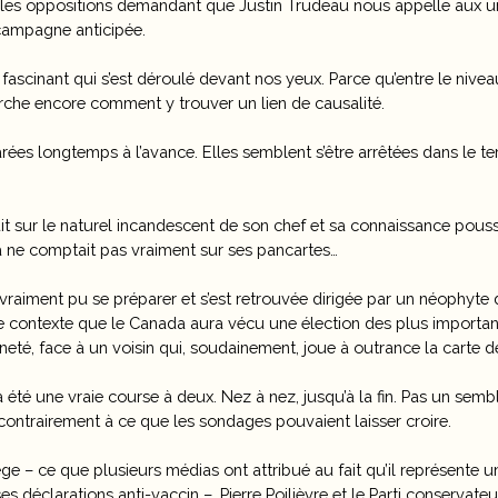
les oppositions demandant que Justin Trudeau nous appelle aux urne
campagne anticipée.
fascinant qui s’est déroulé devant nos yeux. Parce qu’entre le nivea
erche encore comment y trouver un lien de causalité.
es longtemps à l’avance. Elles semblent s’être arrêtées dans le te
sur le naturel incandescent de son chef et sa connaissance poussé
 ne comptait pas vraiment sur ses pancartes…
raiment pu se préparer et s’est retrouvée dirigée par un néophyte d
ce contexte que le Canada aura vécu une élection des plus importante
aineté, face à un voisin qui, soudainement, joue à outrance la carte d
été une vraie course à deux. Nez à nez, jusqu’à la fin. Pas un sem
contrairement à ce que les sondages pouvaient laisser croire.
iège – ce que plusieurs médias ont attribué au fait qu’il représente u
ses déclarations anti-vaccin –, Pierre Poilièvre et le Parti conservate