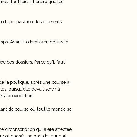
s. Tout laissait croire que les
u de préparation des différents
mps. Avant la démission de Justin
e des dossiers. Parce qu’il faut
e la politique, après une course à
s, puisqu’elle devait servir à
e la provocation.
blant de course où tout le monde se
ne circonscription qui a été affectée
ur ont gagné une part de leur pari :