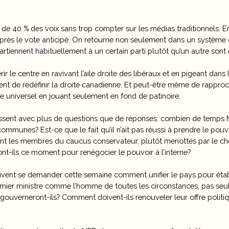
e 40 % des voix sans trop compter sur les médias traditionnels. En
près le vote anticipé. On retourne non seulement dans un système q
rtiennent habituellement à un certain parti plutôt qu’un autre sont e
ir le centre en ravivant l’aile droite des libéraux et en pigeant da
nnent de redéfinir la droite canadienne. Et peut-être même de rapproch
ge universel en jouant seulement en fond de patinoire.
issent avec plus de questions que de réponses: combien de temps M.
ommunes? Est-ce que le fait qu’il n’ait pas réussi à prendre le po
 les membres du caucus conservateur, plutôt menottés par le che
ont-ils ce moment pour renégocier le pouvoir à l’interne?
vent se demander cette semaine comment unifier le pays pour établ
mier ministre comme l’homme de toutes les circonstances, pas se
uverneront-ils? Comment doivent-ils renouveler leur offre politi