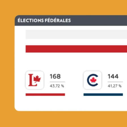
À propos
Notre équi
Nos service
Nos clients
Nos projets