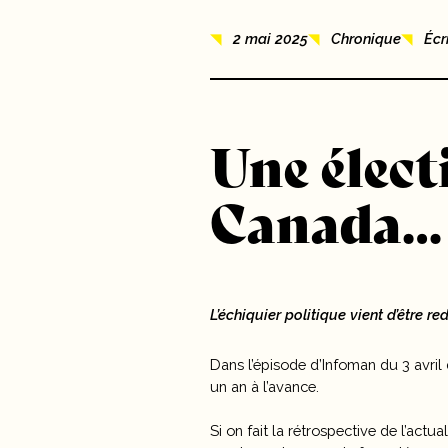
Nouvelles
2 mai 2025
Chronique
Écr
10 ans
Carrières
Une élect
Contact
Canada… 
L’échiquier politique vient d’être re
Dans l’épisode d’Infoman du 3 avril
un an à l’avance.
Si on fait la rétrospective de l’act