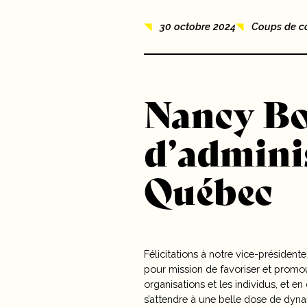
Nouvelles
30 octobre 2024
Coups de cœ
10 ans
Carrières
Nancy Bo
Contact
d’admini
Québec
Félicitations à notre vice-présiden
pour mission de favoriser et promo
organisations et les individus, et 
s’attendre à une belle dose de dyn