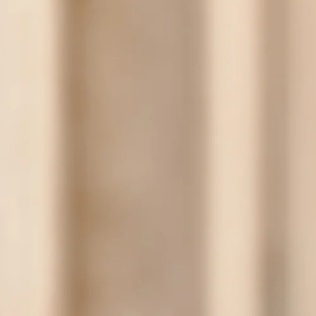
À propos
Notre équi
Nos service
Nos clients
Nos projets