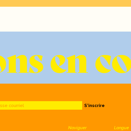
ns en c
sse courriel
S'inscrire
Naviguer
Langue