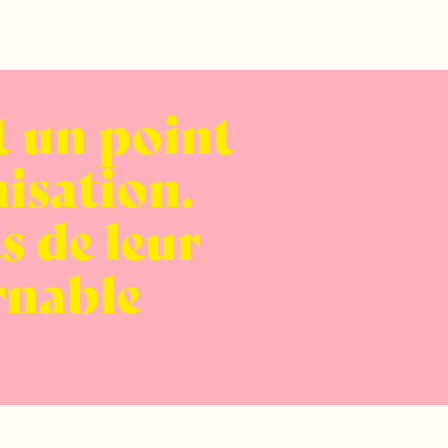
t un point
nisation.
s de leur
rnable