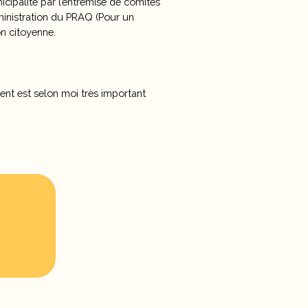
ipalité par l’entremise de comités
ministration du PRAQ (Pour un
on citoyenne.
ient est selon moi très important