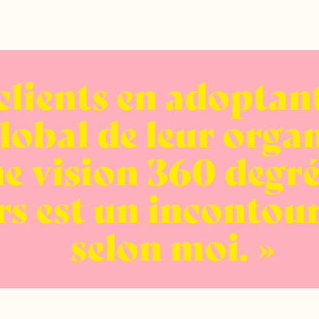
s clients en adoptan
lobal de leur orga
e vision 360 degré
rs est un incontou
selon moi.