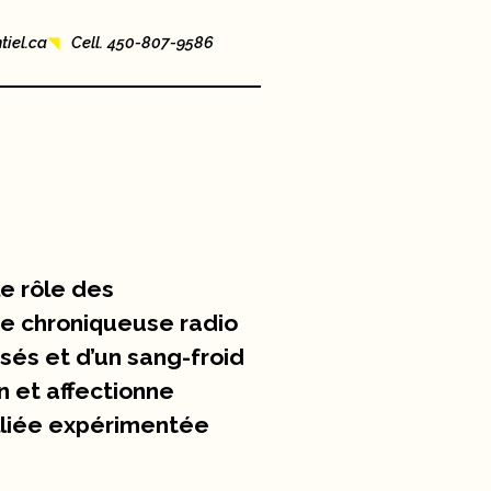
iel.ca
Cell. 450-807-9586
le rôle des
de chroniqueuse radio
isés et d’un sang-froid
n et affectionne
alliée expérimentée