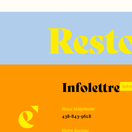
Resto
Infolettre
Adre
Nous téléphoner
438-843-9618
Notre bureau