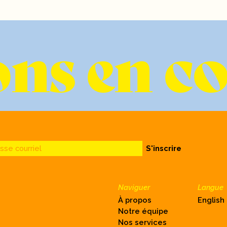
ns en c
sse courriel
S'inscrire
Naviguer
Langue
À propos
English
Notre équipe
Nos services