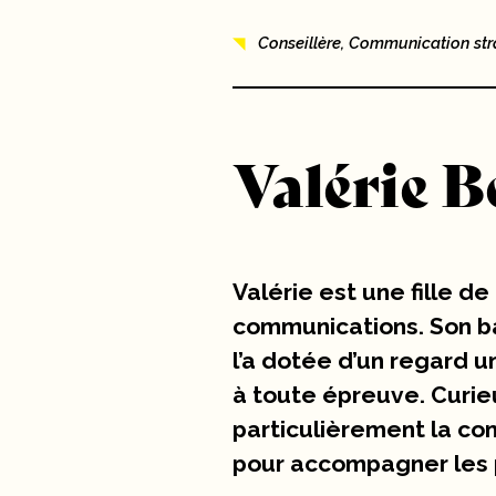
Nouvelles
Conseillère, Communication str
10 ans
Carrières
Valérie B
Contact
Valérie est une fille de
communications. Son ba
l’a dotée d’un regard u
à toute épreuve. Curieu
particulièrement la com
pour accompagner les 