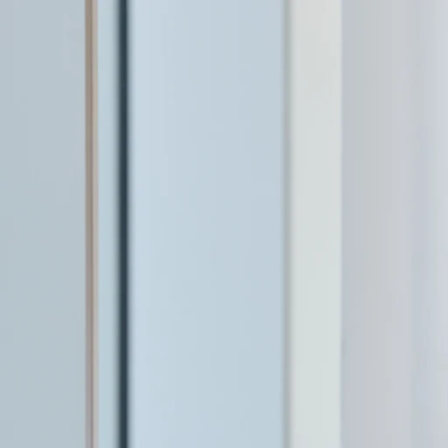
À propos
Notre équi
Nos service
Nos clients
Nos projets