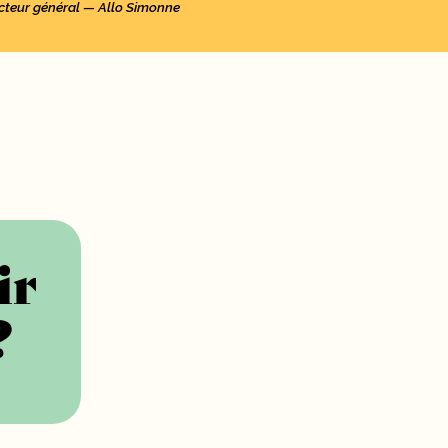
recteur général — Allo Simonne
ir
?