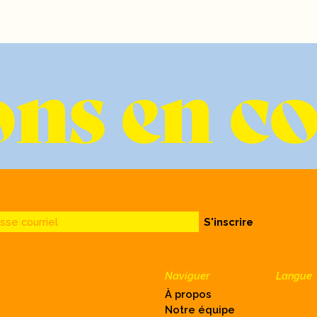
ns en c
sse courriel
S'inscrire
Naviguer
Langue
À propos
Notre équipe