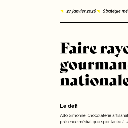
Nouvelles
27 janvier 2026
Stratégie mé
10 ans
Carrières
Faire ra
Contact
gourmande
national
Le défi
Allo Simonne, chocolaterie artisana
présence médiatique spontanée à une