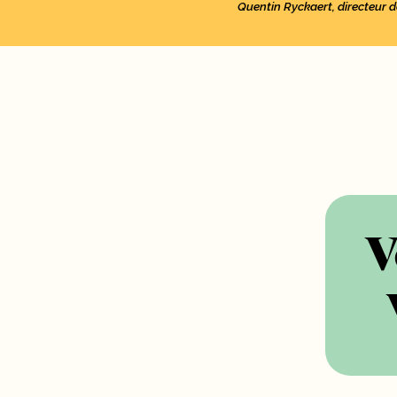
Quentin Ryckaert, directeur d
V