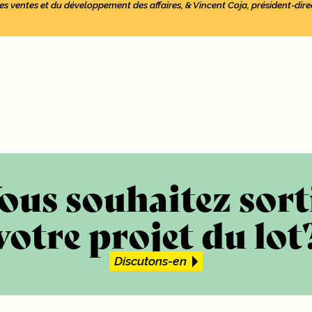
es ventes et du développement des affaires, & Vincent Coja, président-di
ous souhaitez sort
votre projet du lot
Discutons-en