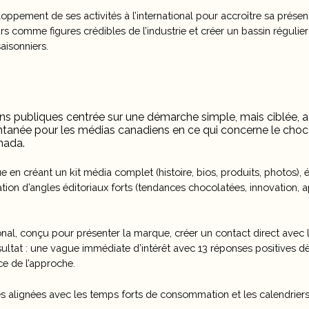
eloppement de ses activités à l’international pour accroître sa prés
s comme figures crédibles de l’industrie et créer un bassin régulier
aisonniers.
ons publiques centrée sur une démarche simple, mais ciblée, a 
tanée pour les médias canadiens en ce qui concerne le chocol
nada.
e en créant un kit média complet (histoire, bios, produits, photos), 
ation d’angles éditoriaux forts (tendances chocolatées, innovation,
ional, conçu pour présenter la marque, créer un contact direct avec le
sultat : une vague immédiate d’intérêt avec 13 réponses positives d
ce de l’approche.
s alignées avec les temps forts de consommation et les calendriers