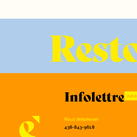
Resto
Infolettre
Adre
Nous téléphoner
438-843-9618